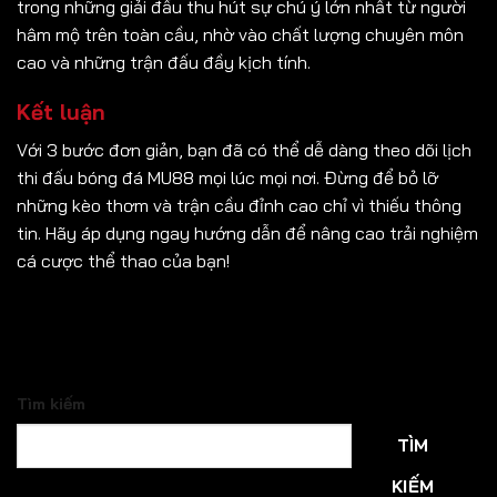
trong những giải đấu thu hút sự chú ý lớn nhất từ người
hâm mộ trên toàn cầu, nhờ vào chất lượng chuyên môn
cao và những trận đấu đầy kịch tính.
Kết luận
Với 3 bước đơn giản, bạn đã có thể dễ dàng theo dõi lịch
thi đấu bóng đá MU88 mọi lúc mọi nơi. Đừng để bỏ lỡ
những kèo thơm và trận cầu đỉnh cao chỉ vì thiếu thông
tin. Hãy áp dụng ngay hướng dẫn để nâng cao trải nghiệm
cá cược thể thao của bạn!
Tìm kiếm
TÌM
KIẾM