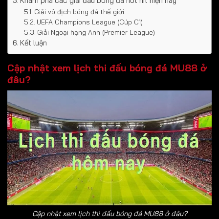
Khám phá các giải đấu bóng đá hot hit hiện nay
Giải vô địch bóng đá thế giới
UEFA Champions League (Cúp C1)
Giải Ngoại hạng Anh (Premier League)
Kết luận
Cập nhật xem lịch thi đấu bóng đá MU88 ở
đâu?
Cập nhật xem lịch thi đấu bóng đá MU88 ở đâu?