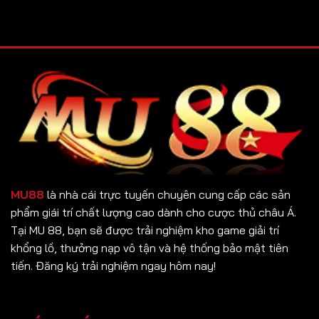
MU88
là nhà cái trực tuyến chuyên cung cấp các sản
phẩm giái trí chất lượng cao dành cho cược thủ châu Á.
Tại MU 88, bạn sẽ được trải nghiệm kho game giải trí
khổng lồ, thưởng nạp vô tận và hệ thống bảo mật tiên
tiến. Đăng ký trải nghiệm ngay hôm nay!