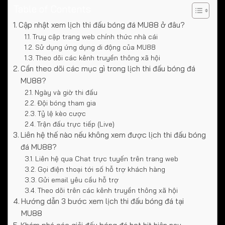
Table of Contents
Cập nhật xem lịch thi đấu bóng đá MU88 ở đâu?
Truy cập trang web chính thức nhà cái
Sử dụng ứng dụng di động của MU88
Theo dõi các kênh truyền thông xã hội
Cần theo dõi các mục gì trong lịch thi đấu bóng đá
MU88?
Ngày và giờ thi đấu
Đội bóng tham gia
Tỷ lệ kèo cược
Trận đấu trực tiếp (Live)
Liên hệ thế nào nếu không xem được lịch thi đấu bóng
đá MU88?
Liên hệ qua Chat trực tuyến trên trang web
Gọi điện thoại tới số hỗ trợ khách hàng
Gửi email yêu cầu hỗ trợ
Theo dõi trên các kênh truyền thông xã hội
Hướng dẫn 3 bước xem lịch thi đấu bóng đá tại
MU88