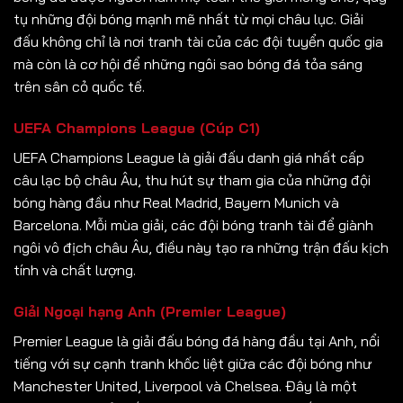
tụ những đội bóng mạnh mẽ nhất từ mọi châu lục. Giải
đấu không chỉ là nơi tranh tài của các đội tuyển quốc gia
mà còn là cơ hội để những ngôi sao bóng đá tỏa sáng
trên sân cỏ quốc tế.
UEFA Champions League (Cúp C1)
UEFA Champions League là giải đấu danh giá nhất cấp
câu lạc bộ châu Âu, thu hút sự tham gia của những đội
bóng hàng đầu như Real Madrid, Bayern Munich và
Barcelona. Mỗi mùa giải, các đội bóng tranh tài để giành
ngôi vô địch châu Âu, điều này tạo ra những trận đấu kịch
tính và chất lượng.
Giải Ngoại hạng Anh (Premier League)
Premier League là giải đấu bóng đá hàng đầu tại Anh, nổi
tiếng với sự cạnh tranh khốc liệt giữa các đội bóng như
Manchester United, Liverpool và Chelsea. Đây là một