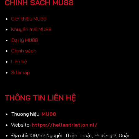
CHÍNH SÁCH MU88
Giới thiệu MU88
Khuyến mãi MU88
Đại lý MU88
Chính sách
Liên hệ
Sitemap
THÔNG TIN LIÊN HỆ
Thương hiệu:
MU88
Website:
https://hellastriatlon.nl/
Địa chỉ: 109/52 Nguyễn Thiện Thuật, Phường 2, Quận