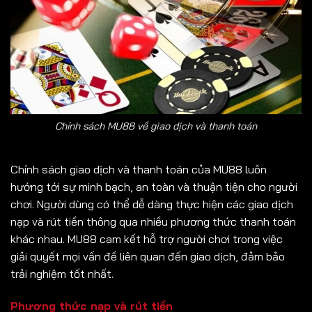
Chính sách MU88 về giao dịch và thanh toán
Chính sách giao dịch và thanh toán của MU88 luôn
hướng tới sự minh bạch, an toàn và thuận tiện cho người
chơi. Người dùng có thể dễ dàng thực hiện các giao dịch
nạp và rút tiền thông qua nhiều phương thức thanh toán
khác nhau. MU88 cam kết hỗ trợ người chơi trong việc
giải quyết mọi vấn đề liên quan đến giao dịch, đảm bảo
trải nghiệm tốt nhất.
Phương thức nạp và rút tiền