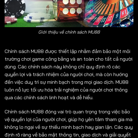
Giới thiệu về chính sách MU88
Chính sách MU88 được thiết lập nhằm đảm bảo một môi
trường chơi game công bằng và an toàn cho tất cả người
dùng. Các chính sách này không chỉ quy định rõ các
quyền lợi và trách nhiệm của người chơi, mà còn hướng
đến việc duy trì sự minh bạch trong mọi giao dịch. MU88
luôn nỗ lực tối ưu hóa trải nghiệm của người chơi thông
qua các chính sách linh hoạt và dễ hiểu.
Chính sách MU88 đóng vai trò quan trọng trong việc bảo
vệ quyền lợi của người chơi, giúp họ yên tâm tham gia mà
không lo ngại về sự thiếu minh bạch hay gian lận. Các quy
định rõ ràng về bảo mật thông tin, giao dịch và giải quyết