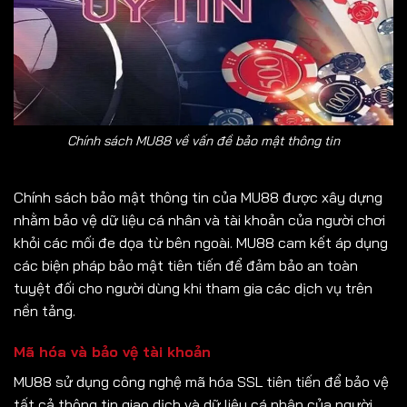
Chính sách MU88 về vấn đề bảo mật thông tin
Chính sách bảo mật thông tin của MU88 được xây dựng
nhằm bảo vệ dữ liệu cá nhân và tài khoản của người chơi
khỏi các mối đe dọa từ bên ngoài. MU88 cam kết áp dụng
các biện pháp bảo mật tiên tiến để đảm bảo an toàn
tuyệt đối cho người dùng khi tham gia các dịch vụ trên
nền tảng.
Mã hóa và bảo vệ tài khoản
MU88 sử dụng công nghệ mã hóa SSL tiên tiến để bảo vệ
tất cả thông tin giao dịch và dữ liệu cá nhân của người