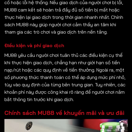
cố hoặc lỗi hệ thống. Nếu giao dịch của người chơi bị lỗi,
MU88 cam kết sẽ hoàn trả đầy đủ số tiền bị mất hoặc
thực hiện lại giao dịch trong thời gian nhanh nhất. Chính
sách MU88 này giúp người chơi cảm thấy an tâm khi
tham gia các trò chơi và giao dịch trên nền tảng.
Điều kiện và phí giao dịch
MU88 yêu cầu người chơi tuân thủ các điều kiện cụ thể
khi thực hiện giao dịch, chẳng hạn như giới hạn số tiền
nạp/rút hoặc các quy định về tiền thưởng. Ngoài ra, một
số phương thức thanh toán có thể áp dụng mức phí nhỏ,
tùy vào quy định của từng bên trung gian. Tuy nhiên, các
khoản phí này được công khai rõ ràng để người chơi nắm
bắt thông tin trước khi giao dịch.
Chính sách MU88 về khuyến mãi và ưu đãi