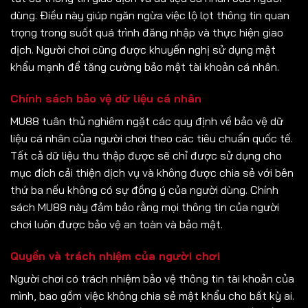
dùng. Điều này giúp ngăn ngừa việc lộ lọt thông tin quan
trọng trong suốt quá trình đăng nhập và thực hiện giao
dịch. Người chơi cũng được khuyến nghị sử dụng mật
khẩu mạnh để tăng cường bảo mật tài khoản cá nhân.
Chính sách bảo vệ dữ liệu cá nhân
MU88 tuân thủ nghiêm ngặt các quy định về bảo vệ dữ
liệu cá nhân của người chơi theo các tiêu chuẩn quốc tế.
Tất cả dữ liệu thu thập được sẽ chỉ được sử dụng cho
mục đích cải thiện dịch vụ và không được chia sẻ với bên
thứ ba nếu không có sự đồng ý của người dùng. Chính
sách MU88 này đảm bảo rằng mọi thông tin của người
chơi luôn được bảo vệ an toàn và bảo mật.
Quyền và trách nhiệm của người chơi
Người chơi có trách nhiệm bảo vệ thông tin tài khoản của
mình, bao gồm việc không chia sẻ mật khẩu cho bất kỳ ai.