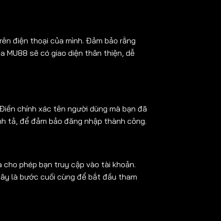
ên điện thoại của mình. Đảm bảo rằng
a MU88 sẽ có giao diện thân thiện, dễ
 Điền chính xác tên người dùng mà bạn đã
ính tả, để đảm bảo đăng nhập thành công.
à cho phép bạn truy cập vào tài khoản.
Đây là bước cuối cùng để bắt đầu tham