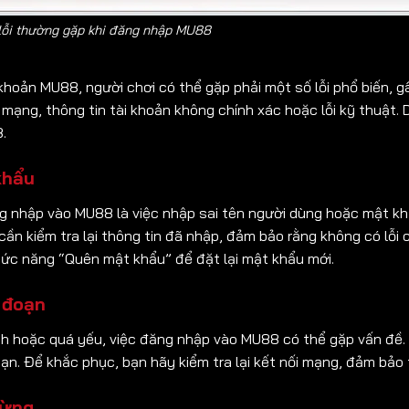
lỗi thường gặp khi đăng nhập MU88
 khoản MU88, người chơi có thể gặp phải một số lỗi phổ biến, 
 mạng, thông tin tài khoản không chính xác hoặc lỗi kỹ thuật.
.
khẩu
ng nhập vào MU88 là việc nhập sai tên người dùng hoặc mật kh
cần kiểm tra lại thông tin đã nhập, đảm bảo rằng không có lỗi 
ức năng “Quên mật khẩu” để đặt lại mật khẩu mới.
 đoạn
nh hoặc quá yếu, việc đăng nhập vào MU88 có thể gặp vấn đề.
n. Để khắc phục, bạn hãy kiểm tra lại kết nối mạng, đảm bảo tí
gừng