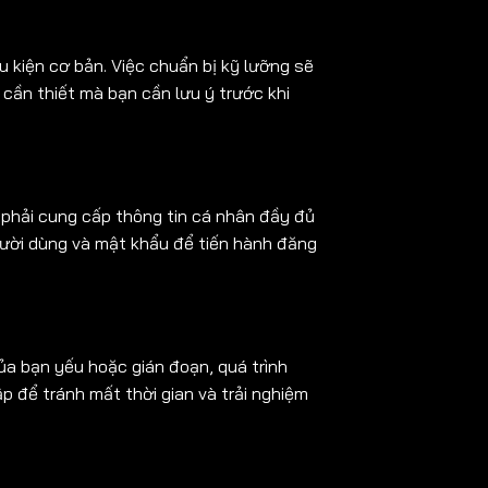
 kiện cơ bản. Việc chuẩn bị kỹ lưỡng sẽ
cần thiết mà bạn cần lưu ý trước khi
 phải cung cấp thông tin cá nhân đầy đủ
người dùng và mật khẩu để tiến hành đăng
ủa bạn yếu hoặc gián đoạn, quá trình
 để tránh mất thời gian và trải nghiệm