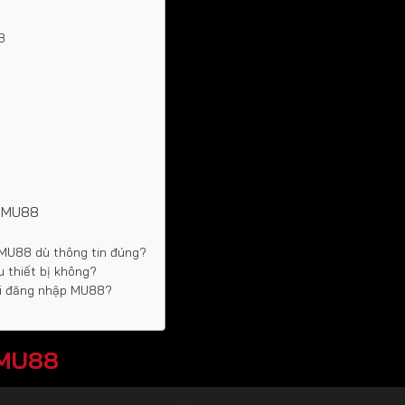
8
8
p MU88
 MU88 dù thông tin đúng?
 thiết bị không?
hi đăng nhập MU88?
 MU88