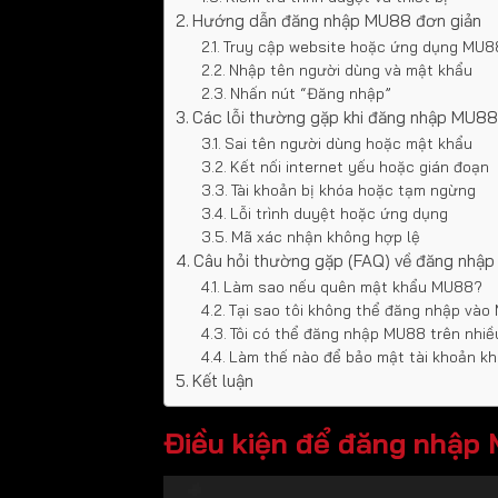
Hướng dẫn đăng nhập MU88 đơn giản
Truy cập website hoặc ứng dụng MU8
Nhập tên người dùng và mật khẩu
Nhấn nút “Đăng nhập”
Các lỗi thường gặp khi đăng nhập MU8
Sai tên người dùng hoặc mật khẩu
Kết nối internet yếu hoặc gián đoạn
Tài khoản bị khóa hoặc tạm ngừng
Lỗi trình duyệt hoặc ứng dụng
Mã xác nhận không hợp lệ
Câu hỏi thường gặp (FAQ) về đăng nhậ
Làm sao nếu quên mật khẩu MU88?
Tại sao tôi không thể đăng nhập vào
Tôi có thể đăng nhập MU88 trên nhiều
Làm thế nào để bảo mật tài khoản k
Kết luận
Điều kiện để đăng nhập