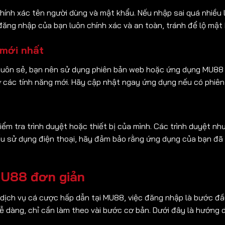
nh xác tên người dùng và mật khẩu. Nếu nhập sai quá nhiều l
 đăng nhập của bạn luôn chính xác và an toàn, tránh để lộ mật
 mới nhất
suôn sẻ, bạn nên sử dụng phiên bản web hoặc ứng dụng MU88 mớ
rợ các tính năng mới. Hãy cập nhật ngay ứng dụng nếu có phiê
ị
ểm tra trình duyệt hoặc thiết bị của mình. Các trình duyệt nh
ếu sử dụng điện thoại, hãy đảm bảo rằng ứng dụng của bạn đã
U88 đơn giản
 dịch vụ cá cược hấp dẫn tại MU88, việc đăng nhập là bước đầu
 dàng, chỉ cần làm theo vài bước cơ bản. Dưới đây là hướng dẫ