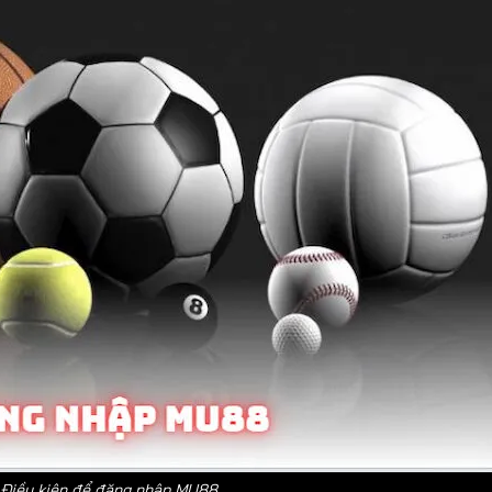
Điều kiện để đăng nhập MU88