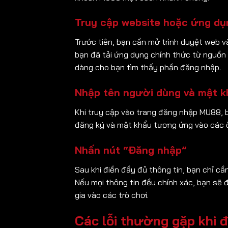
Truy cập website hoặc ứng d
Trước tiên, bạn cần mở trình duyệt web 
bạn đã tải ứng dụng chính thức từ nguồn 
dàng cho bạn tìm thấy phần đăng nhập.
Nhập tên người dùng và mật k
Khi truy cập vào trang đăng nhập MU88, b
đăng ký và mật khẩu tương ứng vào các ô
Nhấn nút “Đăng nhập”
Sau khi điền đầy đủ thông tin, bạn chỉ c
Nếu mọi thông tin đều chính xác, bạn sẽ
gia vào các trò chơi.
Các lỗi thường gặp khi