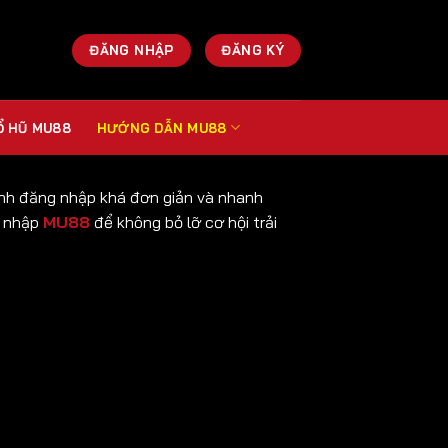
ĐĂNG NHẬP
ĐĂNG KÝ
Ổ HŨ MU88
HƯỚNG DẪN MU88
ình đăng nhập khá đơn giản và nhanh
g nhập
MU88
để không bỏ lỡ cơ hội trải