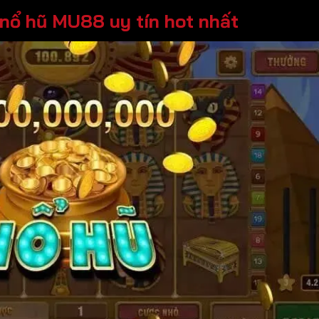
nổ hũ MU88 uy tín hot nhất