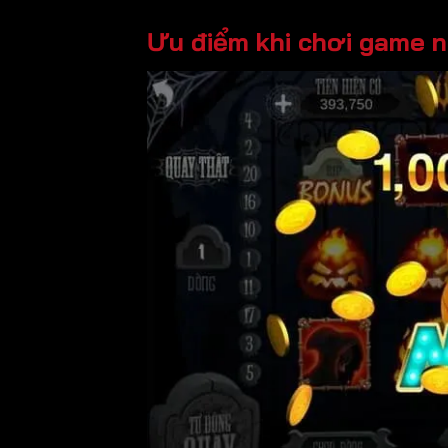
Ưu điểm khi chơi game n