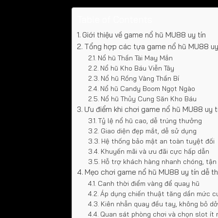
Table of Contents
Giới thiệu về game nổ hũ MU88 uy tín
Tổng hợp các tựa game nổ hũ MU88 uy 
Nổ hũ Thần Tài May Mắn
Nổ hũ Kho Báu Viễn Tây
Nổ hũ Rồng Vàng Thần Bí
Nổ hũ Candy Boom Ngọt Ngào
Nổ hũ Thủy Cung Săn Kho Báu
Ưu điểm khi chơi game nổ hũ MU88 uy t
Tỷ lệ nổ hũ cao, dễ trúng thưởng
Giao diện đẹp mắt, dễ sử dụng
Hệ thống bảo mật an toàn tuyệt đối
Khuyến mãi và ưu đãi cực hấp dẫn
Hỗ trợ khách hàng nhanh chóng, tận 
Mẹo chơi game nổ hũ MU88 uy tín dễ t
Canh thời điểm vàng để quay hũ
Áp dụng chiến thuật tăng dần mức 
Kiên nhẫn quay đều tay, không bỏ d
Quan sát phòng chơi và chọn slot ít 