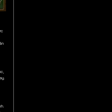
ực
săn
ộc,
ay.
nh.