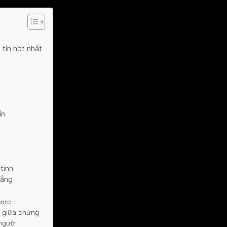
tín hot nhất
ín
tình
hắng
cược
ở giữa chừng
người