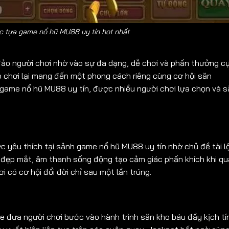
c tựa game nổ hũ MU88 uy tín hot nhất
ảo người chơi nhờ vào sự đa dạng, dễ chơi và phần thưởng c
ò chơi lại mang đến một phong cách riêng cùng cơ hội săn
 game nổ hũ MU88 uy tín, được nhiều người chơi lựa chọn và 
c yêu thích tại sảnh game nổ hũ MU88 uy tín nhờ chủ đề tài l
g đẹp mắt, âm thanh sống động tạo cảm giác phấn khích khi qu
 có cơ hội đổi đời chỉ sau một lần trúng.
 đưa người chơi bước vào hành trình săn kho báu đầy kịch tí