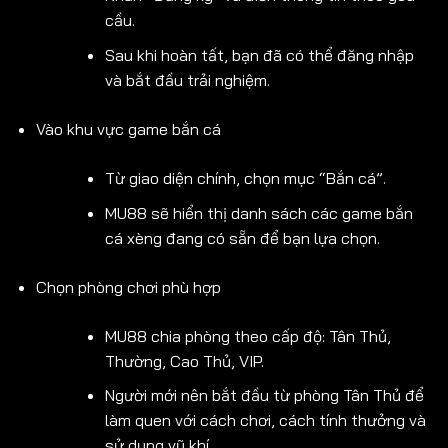
cầu.
Sau khi hoàn tất, bạn đã có thể đăng nhập
và bắt đầu trải nghiệm.
Vào khu vực game bắn cá
Từ giao diện chính, chọn mục “Bắn cá”.
MU88 sẽ hiển thị danh sách các game bắn
cá xèng đang có sẵn để bạn lựa chọn.
Chọn phòng chơi phù hợp
MU88 chia phòng theo cấp độ: Tân Thủ,
Thường, Cao Thủ, VIP.
Người mới nên bắt đầu từ phòng Tân Thủ để
làm quen với cách chơi, cách tính thưởng và
sử dụng vũ khí.