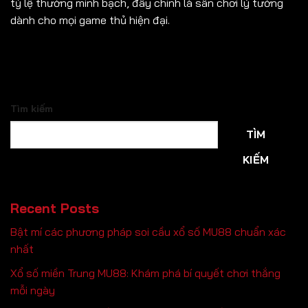
tỷ lệ thưởng minh bạch, đây chính là sân chơi lý tưởng
dành cho mọi game thủ hiện đại.
Tìm kiếm
TÌM
KIẾM
Recent Posts
Bật mí các phương pháp soi cầu xổ số MU88 chuẩn xác
nhất
Xổ số miền Trung MU88: Khám phá bí quyết chơi thắng
mỗi ngày