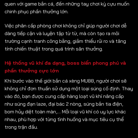
quen với game bắn cá, đến những tay chơi kỳ cựu muốn
chinh phục phần thưởng lớn.
Việc phân cấp phòng chơi không chỉ giúp người chơi dễ
dàng tiếp cận và luyện tập từ từ, mà còn tạo ra môi
trường cạnh tranh công bằng, giảm thiểu rủi ro và tăng
tính chiến thuật trong quá trình săn thưởng.
Hệ thống vũ khí đa dạng, boss biển phong phú và
phần thưởng cực lớn
Khi bước vào thế giới bắn cá xèng MU88, người chơi sẽ
không chỉ đơn thuần sử dụng một loại súng cố định. Thay
vào đó, bạn được cung cấp hàng loạt vũ khí nâng cấp
như súng đạn laze, đại bác 2 nòng, súng bắn tia điện,
bom hủy diệt toàn màn,… Mỗi loại vũ khí có uy lực khác
nhau, phù hợp với từng tình huống và mục tiêu cụ thể
trong trận đấu.