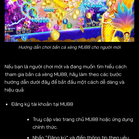
Hướng dẫn chơi bắn cá xèng MU88 cho người mới
Nếu bạn là người chơi mới và đang muốn tìm hiểu cách
tham gia bắn cá xèng MU88, hãy làm theo các bước
hướng dẫn dưới đây để bắt đầu một cách dễ dàng và
hiệu quả:
Đăng ký tài khoản tại MU88
Truy cập vào trang chủ MU88 hoặc ứng dụng
chính thức.
Nhấn “Đăng ký” và điền thông tin theo yêu