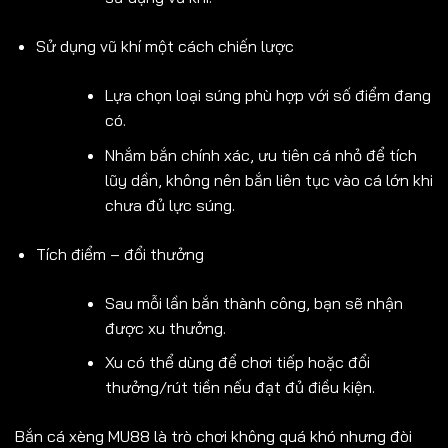
Sử dụng vũ khí một cách chiến lược
Lựa chọn loại súng phù hợp với số điểm đang
có.
Nhắm bắn chính xác, ưu tiên cá nhỏ để tích
lũy dần, không nên bắn liên tục vào cá lớn khi
chưa đủ lực súng.
Tích điểm – đổi thưởng
Sau mỗi lần bắn thành công, bạn sẽ nhận
được xu thưởng.
Xu có thể dùng để chơi tiếp hoặc đổi
thưởng/rút tiền nếu đạt đủ điều kiện.
Bắn cá xèng MU88 là trò chơi không quá khó nhưng đòi