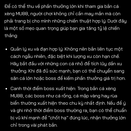
Để có thể thu về phần thưởng lớn khi tham gia bắn cá
xèng MU88, người chơi không chỉ cần may mắn mà còn
phải trang bị cho mình những chiến thuật hợp lý. Dưới đây
là một số mẹo quan trọng giúp bạn gia tăng tỷ lệ chiến
thắng:
Quản lý xu và đạn hợp lý: Không nên bắn liên tục một
cách ngẫu nhiên, đặc biệt khi lượng xu còn hạn chế.
Hãy bắt đầu với những con cá nhỏ để tích lũy dần xu
thưởng. Khi đã đủ sức mạnh, bạn có thể chuyển sang
săn cá lớn hoặc boss để kiếm phần thưởng giá trị hơn.
Canh thời điểm boss xuất hiện: Trong bắn cá xèng
MU88, các boss như cá rồng, cá mập vàng hay rùa
biển thường xuất hiện theo chu kỳ nhất định. Nếu để ý
và ghi nhớ thời điểm boss thường ra, bạn có thể chuẩn
bị vũ khí mạnh để “chốt hạ” đúng lúc, nhận thưởng lớn
chỉ trong vài phát bắn.