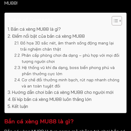
MU88!
Table of Contents
Bắn cá xèng MU88 là gì?
Điểm nổi bật của bắn cá xèng MU88
Đồ họa 3D sắc nét, âm thanh sống động mang lại
trải nghiệm chân thật
Phân cấp phòng chơi đa dạng – phù hợp với mọi đối
tượng người chơi
Hệ thống vũ khí đa dạng, boss biển phong phú và
phần thưởng cực lớn
Cơ chế đổi thưởng minh bạch, rút nạp nhanh chóng
và an toàn tuyệt đối
Hướng dẫn chơi bắn cá xèng MU88 cho người mới
Bí kíp bắn cá xèng MU88 luôn thắng lớn
Kết luận
Bắn cá xèng MU88 là gì?