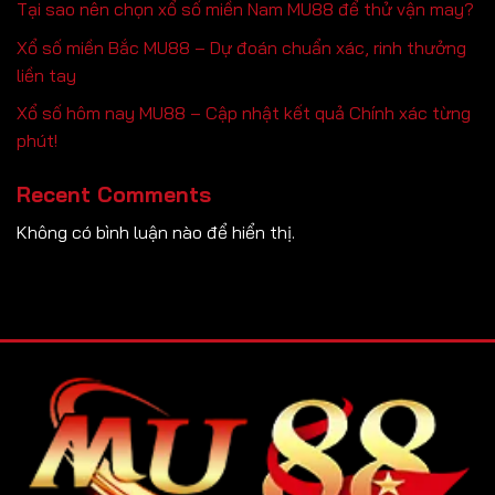
Tại sao nên chọn xổ số miền Nam MU88 để thử vận may?
Xổ số miền Bắc MU88 – Dự đoán chuẩn xác, rinh thưởng
liền tay
Xổ số hôm nay MU88 – Cập nhật kết quả Chính xác từng
phút!
Recent Comments
Không có bình luận nào để hiển thị.