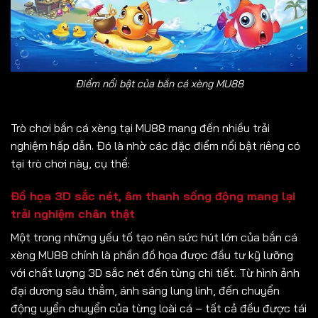
Điểm nổi bật của bắn cá xèng MU88
Trò chơi bắn cá xèng tại MU88 mang đến nhiều trải
nghiệm hấp dẫn. Đó là nhờ các đặc điểm nổi bật riêng có
tại trò chơi này, cụ thể:
Đồ họa 3D sắc nét, âm thanh sống động mang lại
trải nghiệm chân thật
Một trong những yếu tố tạo nên sức hút lớn của bắn cá
xèng MU88 chính là phần đồ họa được đầu tư kỹ lưỡng
với chất lượng 3D sắc nét đến từng chi tiết. Từ hình ảnh
đại dương sâu thẳm, ánh sáng lung linh, đến chuyển
động uyển chuyển của từng loài cá – tất cả đều được tái