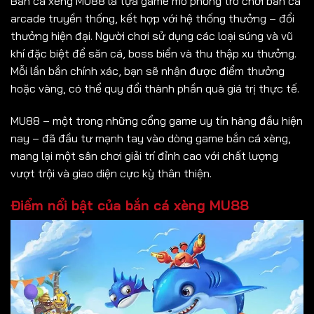
Bắn cá xèng MU88 là tựa game mô phỏng trò chơi bắn cá
arcade truyền thống, kết hợp với hệ thống thưởng – đổi
thưởng hiện đại. Người chơi sử dụng các loại súng và vũ
khí đặc biệt để săn cá, boss biển và thu thập xu thưởng.
Mỗi lần bắn chính xác, bạn sẽ nhận được điểm thưởng
hoặc vàng, có thể quy đổi thành phần quà giá trị thực tế.
MU88 – một trong những cổng game uy tín hàng đầu hiện
nay – đã đầu tư mạnh tay vào dòng game bắn cá xèng,
mang lại một sân chơi giải trí đỉnh cao với chất lượng
vượt trội và giao diện cực kỳ thân thiện.
Điểm nổi bật của bắn cá xèng MU88