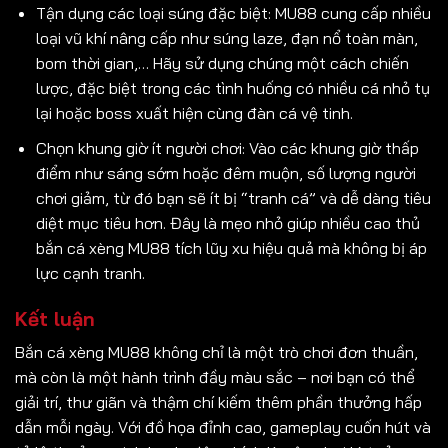
Tận dụng các loại súng đặc biệt: MU88 cung cấp nhiều
loại vũ khí nâng cấp như súng laze, đạn nổ toàn màn,
bom thời gian,… Hãy sử dụng chúng một cách chiến
lược, đặc biệt trong các tình huống có nhiều cá nhỏ tụ
lại hoặc boss xuất hiện cùng đàn cá vệ tinh.
Chọn khung giờ ít người chơi: Vào các khung giờ thấp
điểm như sáng sớm hoặc đêm muộn, số lượng người
chơi giảm, từ đó bạn sẽ ít bị “tranh cá” và dễ dàng tiêu
diệt mục tiêu hơn. Đây là mẹo nhỏ giúp nhiều cao thủ
bắn cá xèng MU88 tích lũy xu hiệu quả mà không bị áp
lực cạnh tranh.
Kết luận
Bắn cá xèng MU88 không chỉ là một trò chơi đơn thuần,
mà còn là một hành trình đầy màu sắc – nơi bạn có thể
giải trí, thư giãn và thậm chí kiếm thêm phần thưởng hấp
dẫn mỗi ngày. Với đồ họa đỉnh cao, gameplay cuốn hút và