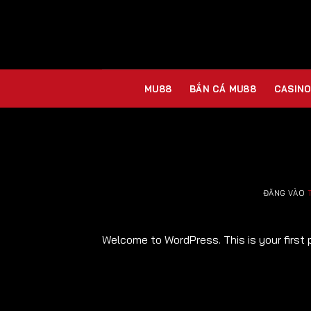
Bỏ
qua
nội
dung
MU88
BẮN CÁ MU88
CASINO
ĐĂNG VÀO
Welcome to WordPress. This is your first po