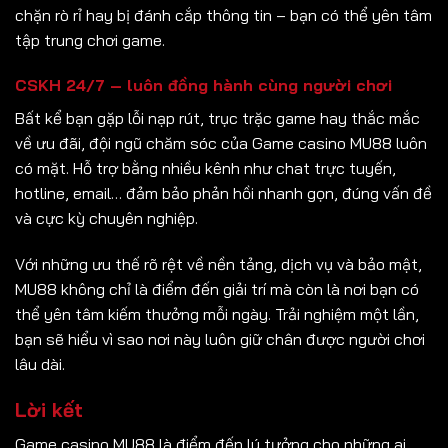
chặn rò rỉ hay bị đánh cắp thông tin – bạn có thể yên tâm
tập trung chơi game.
CSKH 24/7 – luôn đồng hành cùng người chơi
Bất kể bạn gặp lỗi nạp rút, trục trặc game hay thắc mắc
về ưu đãi, đội ngũ chăm sóc của Game casino MU88 luôn
có mặt. Hỗ trợ bằng nhiều kênh như chat trực tuyến,
hotline, email… đảm bảo phản hồi nhanh gọn, đúng vấn đề
và cực kỳ chuyên nghiệp.
Với những ưu thế rõ rệt về nền tảng, dịch vụ và bảo mật,
MU88 không chỉ là điểm đến giải trí mà còn là nơi bạn có
thể yên tâm kiếm thưởng mỗi ngày. Trải nghiệm một lần,
bạn sẽ hiểu vì sao nơi này luôn giữ chân được người chơi
lâu dài.
Lời kết
Game casino MU88 là điểm đến lý tưởng cho những ai