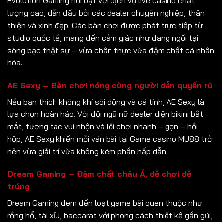
Evolution Gaming nổi bật với dịch vụ live casino chất
lượng cao, dẫn đầu bởi các dealer chuyên nghiệp, thân
thiện và xinh đẹp. Các bàn chơi được phát trực tiếp từ
studio quốc tế, mang đến cảm giác như đang ngồi tại
sòng bạc thật sự – vừa chân thực vừa đậm chất cá nhân
hóa.
AE Sexy – Bàn chơi nóng cùng người dẫn quyến rũ
Nếu bạn thích không khí sôi động và cá tính, AE Sexy là
lựa chọn hoàn hảo. Với đội ngũ nữ dealer diện bikini bắt
mắt, tương tác vui nhộn và lối chơi nhanh – gọn – hồi
hộp, AE Sexy khiến mỗi ván bài tại Game casino MU88 trở
nên vừa giải trí vừa không kém phần hấp dẫn.
Dream Gaming – Đậm chất châu Á, dễ chơi dễ
trúng
Dream Gaming đem đến loạt game bài quen thuộc như
rồng hổ, tài xỉu, baccarat với phong cách thiết kế gần gũi,