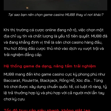
Tại sao bạn nên chọn game casino MU88 thay vì nơi khác?
Khi thị trường cá cược online đang nở rộ, việc chọn một
địa chỉ uy tín và chất lượng là yếu tố tiên quyết. MU88 đã
và đang khẳng định vị thế là sân chơi casino hàng đầu,
thu hút đông đảo cược thủ nhờ vào dịch vụ vượt trội và
trải nghiệm đẳng cấp.
Hệ thống game đa dạng, nâng tầm trải nghiệm
MU88 mang đến kho game casino cực kỳ phong phú như
Baccarat, Roulette, Blackjack, Rồng Hổ, Xóc đĩa… Từng
trò chơi được xây dựng chuẩn quốc tế, có luật rõ ràng, tỷ
lệ trả thưởng hợp lý và phù hợp với cả người mới lẫn tay
chơi kỳ cựu.
Tốc độ truy cập siêu nhanh, không giật lag