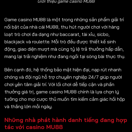
Giới thiệu game casino MU88
Game casino MU88 là một trong những sản phẩm giải trí
nổi bật của nhà cái MU88, thu hút người chơi với hàng
loạt trò chơi đa dạng như baccarat, tài xỉu, sicbo,
blackjack và roulette. Mỗi trò đều được thiết kế sinh
động, giao diện mượt mà cùng tỷ lệ trả thưởng hấp dẫn,
mang lại trải nghiệm như đang ngồi tại sòng bài thực thụ.
Bên cạnh đó, hệ thống bảo mật hiện đại, nạp rút nhanh
chóng và đội ngũ hỗ trợ chuyên nghiệp 24/7 giúp người
chơi yên tâm giải trí. Với lối chơi dễ tiếp cận và phần
thưởng giá trị, game casino MU88 chính là lựa chọn lý
tưởng cho mọi cược thủ muốn tìm kiếm cảm giác hồi hộp
và thắng lớn mỗi ngày.
Những nhà phát hành danh tiếng đang hợp
tác với casino MU88