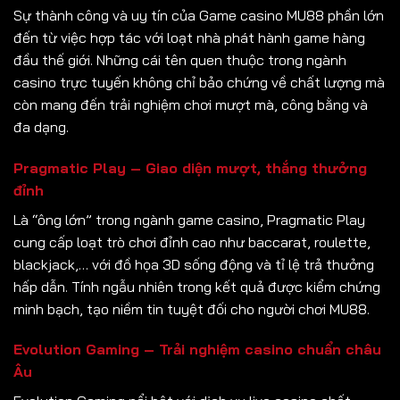
Sự thành công và uy tín của Game casino MU88 phần lớn
đến từ việc hợp tác với loạt nhà phát hành game hàng
đầu thế giới. Những cái tên quen thuộc trong ngành
casino trực tuyến không chỉ bảo chứng về chất lượng mà
còn mang đến trải nghiệm chơi mượt mà, công bằng và
đa dạng.
Pragmatic Play – Giao diện mượt, thắng thưởng
đỉnh
Là “ông lớn” trong ngành game casino, Pragmatic Play
cung cấp loạt trò chơi đỉnh cao như baccarat, roulette,
blackjack,… với đồ họa 3D sống động và tỉ lệ trả thưởng
hấp dẫn. Tính ngẫu nhiên trong kết quả được kiểm chứng
minh bạch, tạo niềm tin tuyệt đối cho người chơi MU88.
Evolution Gaming – Trải nghiệm casino chuẩn châu
Âu