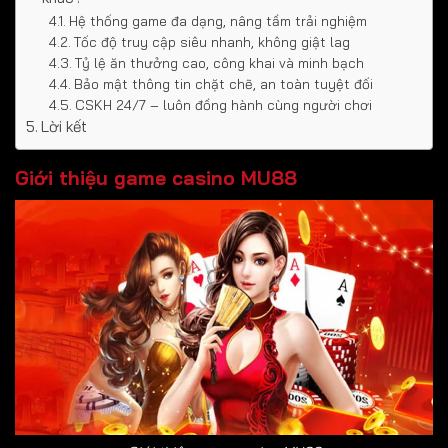
Hệ thống game đa dạng, nâng tầm trải nghiệm
Tốc độ truy cập siêu nhanh, không giật lag
Tỷ lệ ăn thưởng cao, công khai và minh bạch
Bảo mật thông tin chặt chẽ, an toàn tuyệt đối
CSKH 24/7 – luôn đồng hành cùng người chơi
Lời kết
Giới thiệu game casino MU88