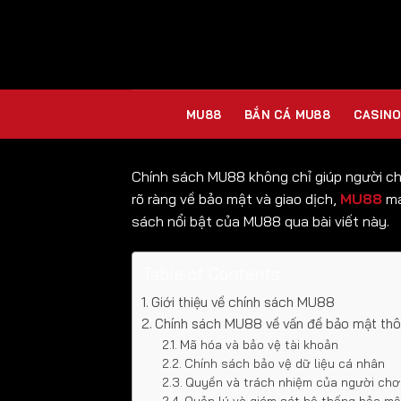
Bỏ
qua
nội
dung
MU88
BẮN CÁ MU88
CASINO
Chính sách MU88 không chỉ giúp người ch
rõ ràng về bảo mật và giao dịch,
MU88
ma
sách nổi bật của MU88 qua bài viết này.
Table of Contents
Giới thiệu về chính sách MU88
Chính sách MU88 về vấn đề bảo mật thô
Mã hóa và bảo vệ tài khoản
Chính sách bảo vệ dữ liệu cá nhân
Quyền và trách nhiệm của người chơ
Quản lý và giám sát hệ thống bảo mậ