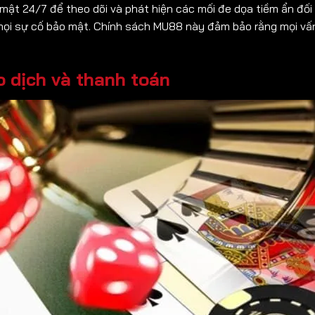
mật 24/7 để theo dõi và phát hiện các mối đe dọa tiềm ẩn đối 
 mọi sự cố bảo mật. Chính sách MU88 này đảm bảo rằng mọi vấn
 dịch và thanh toán