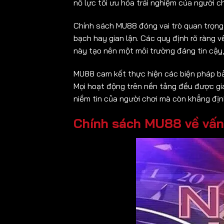
nỗ lực tối ưu hóa trải nghiệm của người c
Chính sách MU88 đóng vai trò quan trọng 
bạch hay gian lận. Các quy định rõ ràng về
này tạo nên một môi trường đáng tin cậy,
MU88 cam kết thực hiện các biện pháp bảo
Mọi hoạt động trên nền tảng đều được gi
niềm tin của người chơi mà còn khẳng địn
Chính sách MU88 về vấn 