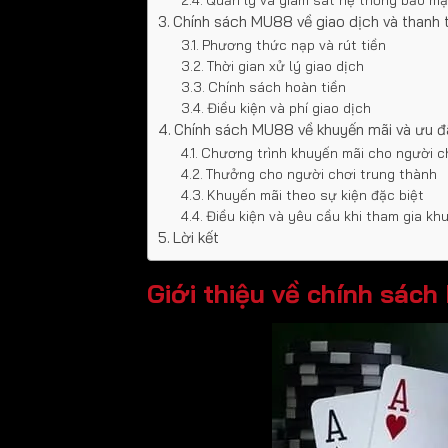
Chính sách MU88 về giao dịch và thanh 
Phương thức nạp và rút tiền
Thời gian xử lý giao dịch
Chính sách hoàn tiền
Điều kiện và phí giao dịch
Chính sách MU88 về khuyến mãi và ưu đ
Chương trình khuyến mãi cho người c
Thưởng cho người chơi trung thành
Khuyến mãi theo sự kiện đặc biệt
Điều kiện và yêu cầu khi tham gia kh
Lời kết
Giới thiệu về chính sác