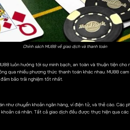
Chính sách MU88 về giao dịch và thanh toán
U88 luôn hướng tới sự minh bạch, an toàn và thuận tiện cho 
thông qua nhiều phương thức thanh toán khác nhau. MU88 cam kế
 đảm bảo trải nghiệm tốt nhất.
n như chuyển khoản ngân hàng, ví điện tử, và thẻ cào. Các p
tài khoản cá nhân. Tất cả giao dịch đều được thực hiện qua c