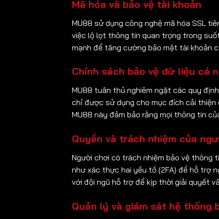
Mã hóa và bảo vệ tài khoản
MU88 sử dụng công nghệ mã hóa SSL tiên t
việc lộ lọt thông tin quan trọng trong s
mạnh để tăng cường bảo mật tài khoản c
Chính sách bảo vệ dữ liệu cá 
MU88 tuân thủ nghiêm ngặt các quy định v
chỉ được sử dụng cho mục đích cải thiện
MU88 này đảm bảo rằng mọi thông tin của
Quyền và trách nhiệm của ngư
Người chơi có trách nhiệm bảo vệ thông t
như xác thực hai yếu tố (2FA) để hỗ trợ 
với đội ngũ hỗ trợ để kịp thời giải quyết v
Quản lý và giám sát hệ thống 