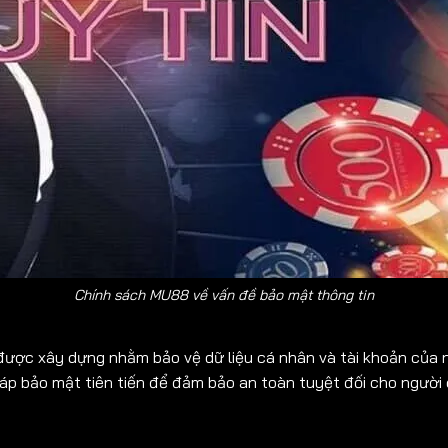
Chính sách MU88 về vấn đề bảo mật thông tin
ược xây dựng nhằm bảo vệ dữ liệu cá nhân và tài khoản của n
p bảo mật tiên tiến để đảm bảo an toàn tuyệt đối cho người d