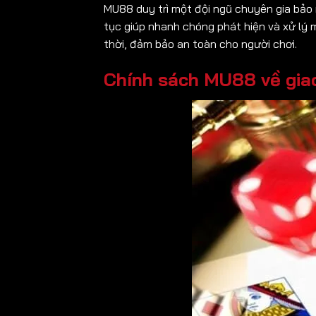
MU88 duy trì một đội ngũ chuyên gia bảo 
tục giúp nhanh chóng phát hiện và xử lý
thời, đảm bảo an toàn cho người chơi.
Chính sách MU88 về giao