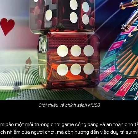
Giới thiệu về chính sách MU88
m bảo một môi trường chơi game công bằng và an toàn cho tấ
rách nhiệm của người chơi, mà còn hướng đến việc duy trì sự m