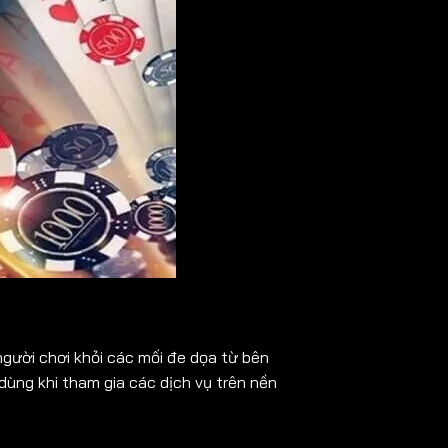
gười chơi khỏi các mối đe dọa từ bên
ùng khi tham gia các dịch vụ trên nền