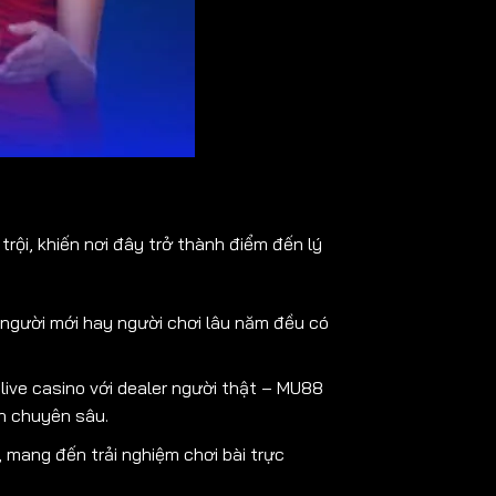
rội, khiến nơi đây trở thành điểm đến lý
à người mới hay người chơi lâu năm đều có
live casino với dealer người thật – MU88
ến chuyên sâu.
 mang đến trải nghiệm chơi bài trực