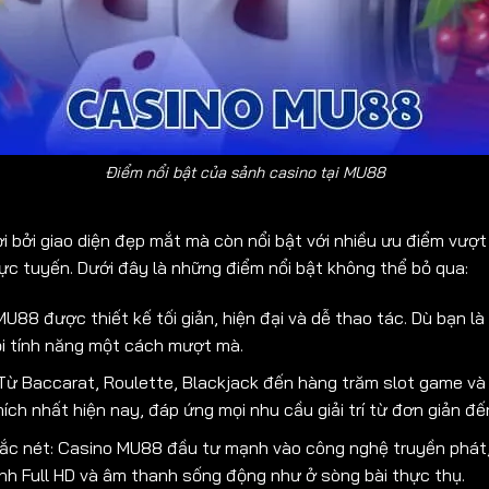
Điểm nổi bật của sảnh casino tại MU88
bởi giao diện đẹp mắt mà còn nổi bật với nhiều ưu điểm vượt t
 tuyến. Dưới đây là những điểm nổi bật không thể bỏ qua:
MU88 được thiết kế tối giản, hiện đại và dễ thao tác. Dù bạn l
i tính năng một cách mượt mà.
Từ Baccarat, Roulette, Blackjack đến hàng trăm slot game và 
ích nhất hiện nay, đáp ứng mọi nhu cầu giải trí từ đơn giản đ
sắc nét: Casino MU88 đầu tư mạnh vào công nghệ truyền phát,
ảnh Full HD và âm thanh sống động như ở sòng bài thực thụ.