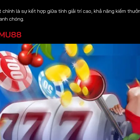
chính là sự kết hợp giữa tính giải trí cao, khả năng kiếm th
anh chóng.
o MU88