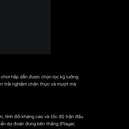
ò chơi hấp dẫn được chọn lọc kỹ lưỡng.
đến trải nghiệm chân thực và mượt mà
n, tính đối kháng cao và tốc độ trận đấu
 cần dự đoán đúng bên thắng (Player,