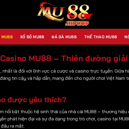
 MU88
XỔ SỐ MU88
ĐÁ GÀ MU88
THỂ THAO MU88
N
 Casino MU88 – Thiên đường giải 
o, nhất là đối với lĩnh vực cá cược và casino trực tuyến. Giữa 
ỉ đáng tin cậy và hấp dẫn, mang đến cho người chơi Việt Nam 
ao được yêu thích?
nổi bật thuộc hệ sinh thái của nhà cái MU88 – thương hiệu c
ruyền phát hiện đại và sự đa dạng trong trò chơi, casino tại 
 đầu ra mắt.