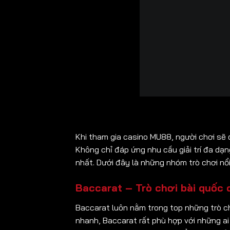
Khi tham gia casino MU88, người chơi sẽ đ
Không chỉ đáp ứng nhu cầu giải trí đa dạ
nhất. Dưới đây là những nhóm trò chơi nổi
Baccarat – Trò chơi bài quốc 
Baccarat luôn nằm trong top những trò ch
nhanh, Baccarat rất phù hợp với những ai