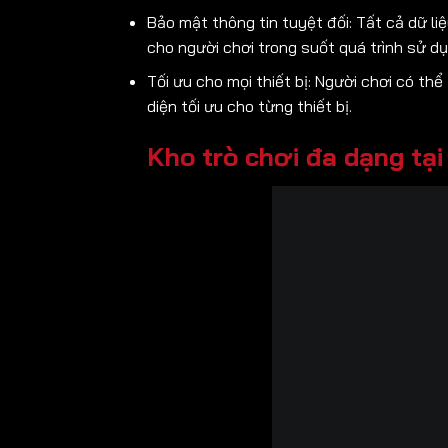
Bảo mật thông tin tuyệt đối: Tất cả dữ l
cho người chơi trong suốt quá trình sử dụ
Tối ưu cho mọi thiết bị: Người chơi có th
diện tối ưu cho từng thiết bị.
Kho trò chơi đa dạng tạ