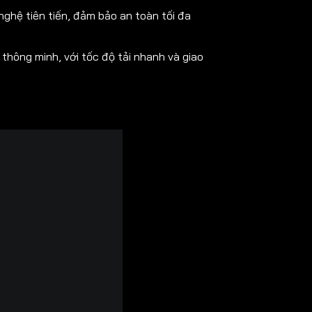
ghệ tiên tiến, đảm bảo an toàn tối đa
 thông minh, với tốc độ tải nhanh và giao