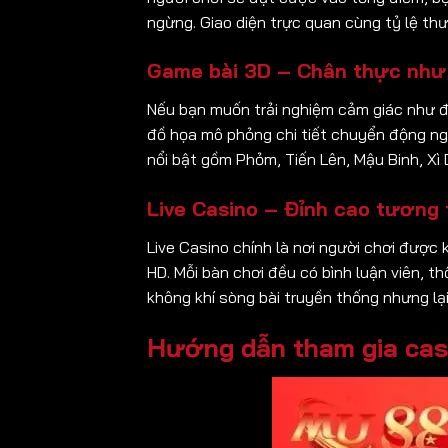
ngừng. Giao diện trực quan cùng tỷ lệ thư
Game bài 3D – Chân thực như
Nếu bạn muốn trải nghiệm cảm giác như đa
đồ họa mô phỏng chi tiết chuyển động ng
nổi bật gồm Phỏm, Tiến Lên, Mậu Binh, Xì
Live Casino – Đỉnh cao tương 
Live Casino chính là nơi người chơi được 
HD. Mỗi bàn chơi đều có bình luận viên, t
không khí sòng bài truyền thống nhưng lại
Hướng dẫn tham gia ca