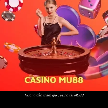
Hướng dẫn tham gia casino tại MU88