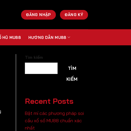
ĐĂNG NHẬP
ĐĂNG KÝ
Ổ HŨ MU88
HƯỚNG DẪN MU88
Tìm kiếm
TÌM
KIẾM
Recent Posts
g
Bật mí các phương pháp soi
cầu xổ số MU88 chuẩn xác
nhất