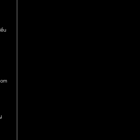
iều
“gom
y