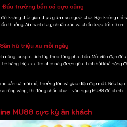
– Đấu trường bắn cá cực căng
 đối kháng thời gian thực giữa các người chơi. Bạn không chỉ 
hần thưởng. Ai nhanh tay, chuẩn xác và chiến lược tốt sẽ ôm
Săn hũ triệu xu mỗi ngày
ính năng jackpot tích lũy theo từng phát bắn. Mỗi viên đạn đều
tới hàng triệu xu. Trò chơi này được yêu thích bởi khả năng đ
e bắn cá mới mẻ, thưởng lớn và giao diện đẹp mắt. Nếu bạn
oss rồng vàng, thì đừng chần chừ — vào ngay MU88 để chinh
nline MU88 cực kỳ ăn khách