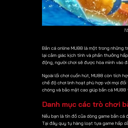
Tổ
Bắn cá online MU88 là một trong những trò
lại cảm giác kịch tính và phần thưởng hấp
động, người chơi sẽ được hòa mình vào đại
Ngoài lối chơi cuốn hút, MU88 còn tích hợ
chế độ chơi linh hoạt phù hợp với mọi đố
chóng và bảo mật cao giúp bắn cá MU88 tr
Danh mục các trò chơi b
Nếu bạn là tín đồ của dòng game bắn cá 
Tại đây quy tụ hàng loạt tựa game hấp d