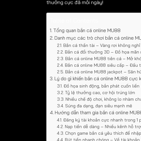
thưởng cực đã mỗi ngày!
Table of Contents
Tổng quan bắn cá online MU88
Danh mục các trò chơi bắn cá online M
Bắn cá thần tài – Vàng rơi không nghỉ
Bắn cá đổi thưởng 3D – Đồ họa mãn
Bắn cá online MU88 tiên cá – Mở kh
Bắn cá online MU88 siêu cấp – Đấu 
Bắn cá online MU88 jackpot – Săn hũ
Lý do gì khiến bắn cá online MU88 cực 
Đồ họa sinh động, bắn phát cuốn liền
Tỷ lệ thưởng cao, cơ hội trúng lớn
Nhiều chế độ chơi, không lo nhàm ch
Súng đa dạng, đạn siêu mạnh mẽ
Hướng dẫn tham gia bắn cá online MU88
Đăng ký tài khoản cực nhanh trong 1 
Nạp tiền dễ dàng – Nhiều kênh hỗ trợ
Chọn game bắn cá yêu thích để nhậ
Rút tiền nhanh chóng – Về tài khoản