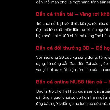
dẫn. Mỗi màn chơi là một hành trình săn
Bắn cá thần tài – Vàng rơi khô
Trò chơi nổi bật với thiết kế rực rỡ, hiệu 
đợt cá lớn xuất hiện liên tục khiến ngườ
bậc nhất tại MU88 nhờ khả năng “nổ hũ” 
Bắn cá đổi thưởng 3D – Đồ h
Với hiệu ứng 3D cực kỳ sống động, từng s
dạng, từ súng bắn đơn đến đại bác, giúp 
vàng” bởi sự xuất hiện liên tiếp của cá bo
Bắn cá online MU88 tiên cá –
Đây là trò chơi kết hợp giữa săn cá và giả
cá rồng, người chơi có cơ hội nhận ngẫu
đầy bất ngờ khiến game luôn có sức hút ri