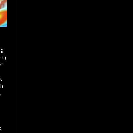
ng
ống
”.
p,
nh
y.
p