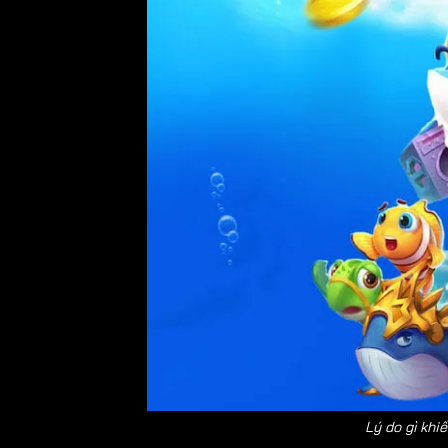
Lý do gì khi